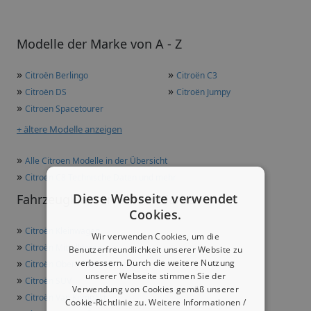
Modelle der Marke von A - Z
»
»
Citroën Berlingo
Citroën C3
»
»
Citroën DS
Citroën Jumpy
»
Citroen Spacetourer
+ ältere Modelle anzeigen
»
Alle Citroen Modelle in der Übersicht
»
Citroen C8 Technische Daten und mehr
Diese Webseite verwendet
Fahrzeugklassen dieser Marke
Cookies.
»
Citroën Kleinwagen
Wir verwenden Cookies, um die
»
Citroën Mittelklasse
Benutzerfreundlichkeit unserer Website zu
»
verbessern. Durch die weitere Nutzung
Citroën Obere Mittelklasse
unserer Webseite stimmen Sie der
»
Citroën SUV
Verwendung von Cookies gemäß unserer
»
Citroën Van Kompakt
Cookie-Richtlinie zu.
Weitere Informationen /