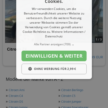
Cookies.
Wir verwenden Cookies, um die
Benutzerfreundlichkeit unserer Website zu
verbessern. Durch die weitere Nutzung
unserer Webseite stimmen Sie der
Verwendung von Cookies gemäß unserer
Cookie-Richtlinie zu.
Weitere Informationen /
Datenschutz
1 / 3
Alle Partner anzeigen
(709) →
Citroen ZX
EINWILLIGEN & WEITER
899 EUR
OHNE WERBUNG FÜR 2,99 €
Modelle der Marke von A - Z
»
»
Citroen Ami
Citroën Berlingo
»
»
Citroën C4
Citroën C5
»
»
Citroën DS
Citroën Jumper
»
»
Citroën Jumpy
Citroen Spacetourer