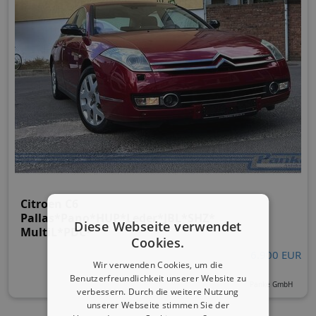
Citroen C6
Pallas*Pano*HUP*Leder*JBL*SHZ*
Diese Webseite verwendet
MultiL*PDC*
Cookies.
6.900 EUR
Wir verwenden Cookies, um die
Benutzerfreundlichkeit unserer Website zu
Panke GmbH
verbessern. Durch die weitere Nutzung
unserer Webseite stimmen Sie der