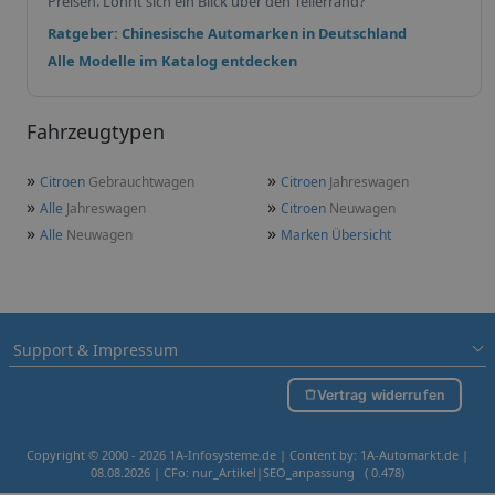
Preisen. Lohnt sich ein Blick über den Tellerrand?
Ratgeber: Chinesische Automarken in Deutschland
Alle Modelle im Katalog entdecken
Fahrzeugtypen
»
»
Citroen
Gebrauchtwagen
Citroen
Jahreswagen
»
»
Alle
Jahreswagen
Citroen
Neuwagen
»
»
Alle
Neuwagen
Marken Übersicht
Support & Impressum
Vertrag widerrufen
Copyright © 2000 - 2026 1A-Infosysteme.de | Content by: 1A-Automarkt.de |
08.08.2026
| CFo: nur_Artikel|SEO_anpassung ( 0.478)