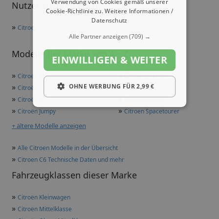
Verwendung von Cookies gemäß unserer
Nutzer suchten auch
Cookie-Richtlinie zu.
Weitere Informationen /
Datenschutz
»
Citroen Diesel
Alle Partner anzeigen
(709) →
Modelle der Marke von A - Z
EINWILLIGEN & WEITER
»
»
Citroen Ami
Citroën Berlingo
»
»
OHNE WERBUNG FÜR 2,99 €
Citroën C4
Citroën C5
»
»
Citroën DS
Citroën Jumper
»
»
Citroën Jumpy
Citroen Spacetourer
+ ältere Modelle anzeigen
»
Alle Citroen Modelle in der Übersicht
»
Citroen C6 Technische Daten und mehr
Fahrzeugklassen dieser Marke
»
Citroën Kleinwagen
»
Citroën Mittelklasse