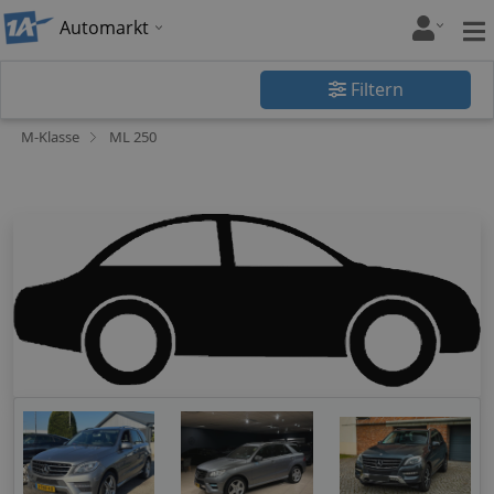
Automarkt
Filtern
M-Klasse
ML 250