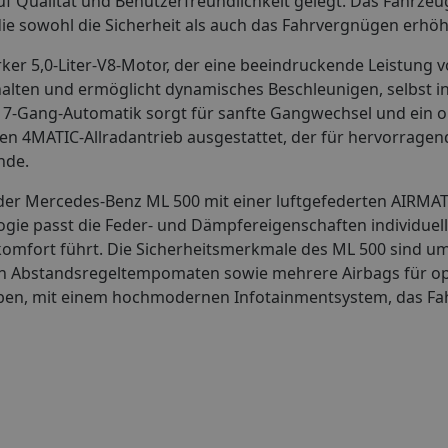
f Qualität und Benutzerfreundlichkeit gelegt. Das Fahrzeug
die sowohl die Sicherheit als auch das Fahrvergnügen erhö
rker 5,0-Liter-V8-Motor, der eine beeindruckende Leistung v
rhalten und ermöglicht dynamisches Beschleunigen, selbst i
r 7-Gang-Automatik sorgt für sanfte Gangwechsel und ein 
en 4MATIC-Allradantrieb ausgestattet, der für hervorragen
nde.
t der Mercedes-Benz ML 500 mit einer luftgefederten AIRMAT
gie passt die Feder- und Dämpfereigenschaften individuell
omfort führt. Die Sicherheitsmerkmale des ML 500 sind u
en Abstandsregeltempomaten sowie mehrere Airbags für o
ieben, mit einem hochmodernen Infotainmentsystem, das Fa