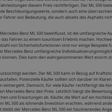
 Fahrleistungen diesem Preis rechtfertigen. Der ML 500 biete
kende Beschleunigungswerte, sondern auch eine überrasch
ür Fahrer von Bedeutung, die auch abseits des Asphalts nicht
s Mercedes-Benz ML 500 beeinflusst, ist die umfangreiche A
ie das Fahren zu einem luxuriösen Erlebnis machen. Hochwe
zahl von Sicherheitsfunktionen sind nur einige Beispiele 
tet Mercedes-Benz umfangreiche Individualisierungsmöglic
en können. Dies kann den wahrgenommenen Wert enorm st
erücksichtigt werden. Der ML 500 kann in Bezug auf Kraftst
fallen. Potenzielle Käufer sollten sich darüber im Klaren 
n einhergeht. Dennoch, für viele Käufer rechtfertigt die K
n Mercedes-Benz den Preis. Letztlich hängt die Bewertung
chen und Erwartungen ab. Käufer, die Wert auf ein hochkla
den ML 500 als lohnende Investition erachten, während and
t bleibt der Mercedes-Benz ML 500 ein faszinierendes Ang