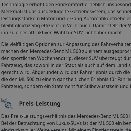
Technologie erhöht den Fahrkomfort erheblich, insbesonde
Merkmal ist das ausgeklügelte Getriebesystem, das schne
leistungsstarkem Motor und 7-Gang-Automatikgetriebe err
bleibt gleichzeitig effizient im Verbrauch. Damit stellt 
ihn zu einer attraktiven Wahl für SUV-Liebhaber macht.
Die vielfältigen Optionen zur Anpassung des Fahrverhalte
machen den Mercedes-Benz ML 500 zu einem ausgesprochen
den sportlichen Wochenendtrip, dieser SUV überzeugt dur
Fahrzeug, das sowohl in der Stadt als auch auf dem Land 
gerecht wird. Abgerundet wird das Fahrerlebnis durch di
die den ML 500 zu einem ganzheitlichen Erlebnis für Fahr
Fahrzeug, sondern ein Statement für Stilbewusstsein und 
Preis-Leistung
Das Preis-Leistungsverhältnis des Mercedes-Benz ML 500 is
Bei der Betrachtung von Luxus-SUVs ist der ML 500 ein be
eindrucksvoller Weise vereint. Mit einem Einstiegspreis, de