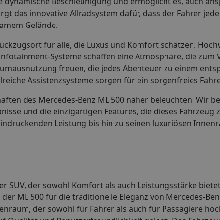
ne dynamische Beschleunigung und ermöglicht es, auch ans
rgt das innovative Allradsystem dafür, dass der Fahrer jeder
gsamem Gelände.
ückzugsort für alle, die Luxus und Komfort schätzen. Hoch
nfotainment-Systeme schaffen eine Atmosphäre, die zum Ve
 Raumausnutzung freuen, die jedes Abenteuer zu einem ent
ahlreiche Assistenzsysteme sorgen für ein sorgenfreies Fahr
haften des Mercedes-Benz ML 500 näher beleuchten. Wir be
nisse und die einzigartigen Features, die dieses Fahrzeug 
ndruckenden Leistung bis hin zu seinen luxuriösen Innen
ger SUV, der sowohl Komfort als auch Leistungsstärke biete
 der ML 500 für die traditionelle Eleganz von Mercedes-Ben
nraum, der sowohl für Fahrer als auch für Passagiere hö