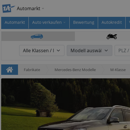
Automarkt
Automarkt
Auto verkaufen
Bewertung
Autokredit
Fabrikate
Mercedes-Benz Modelle
M-Klasse