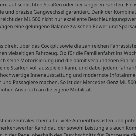
re auf schlechten Straßen oder bei längeren Fahrten. Ein 
lle und präzise Gangwechsel garantiert. Dank der Kombina
eicht der ML 500 nicht nur exzellente Beschleunigungswer
der Wagen eine gelungene Balance zwischen Power und Sparsa
ns direkt über das Cockpit sowie die zahlreichen Fahrassis
 vielseitigen Fahrzeug. Ob für die Familienfahrt ins Wo
ch seine Motorisierung und die damit verbundenen Fahrlei
seine Stärken voll ausspielen kann, und dabei jedem Fahra
e hochwertige Innenausstattung und modernste Infotainme
er und Passagiere machen. So ist der Mercedes-Benz ML 500 
hohen Anspruch an die eigene Mobilität.
t ein zentrales Thema für viele Autoenthusiasten und poten
merkenswerter Kandidat, der sowohl Leistung als auch Kom
r in der Regel oberhalb des Durchschnitts für Fahrzeuge die