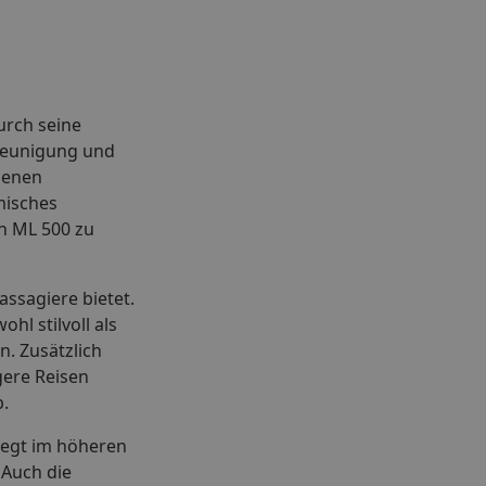
urch seine
hleunigung und
denen
misches
n ML 500 zu
assagiere bietet.
l stilvoll als
n. Zusätzlich
gere Reisen
b.
liegt im höheren
 Auch die