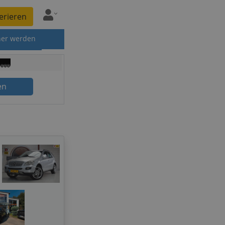
erieren
ner werden
en