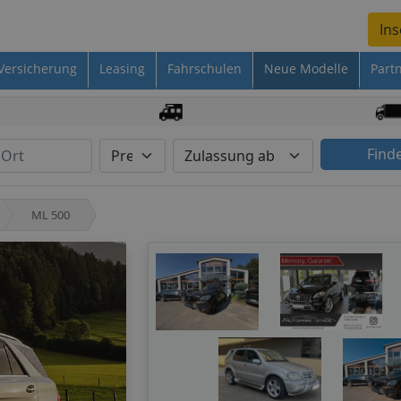
Ins
Versicherung
Leasing
Fahrschulen
Neue Modelle
Part
Find
ML 500