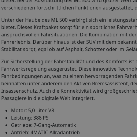
bietet. Bei der Ausstattung des ML 500 wird großer Wert au
verschiedenen fortschrittlichen Funktionen ausgestattet, 
Unter der Haube des ML 500 verbirgt sich ein leistungssta
bietet. Dieses Kraftpaket sorgt für ein sportliches Fahrve
anspruchsvollen Fahrsituationen. Die Kombination mit de
Fahrerlebnis. Darüber hinaus ist der SUV mit dem bekannt
Stabilität sorgt, egal ob auf Asphalt, Schotter oder im Gelä
Zur Sicherstellung der Fahrstabilität und des Komforts is
Fahrwerksregelung ausgerüstet. Diese innovative Technolo
Fahrbedingungen an, was zu einem hervorragenden Fahrk
beinhalten unter anderem den Aktiven Bremsassistent, d
Insassenschutz. Auch die Konnektivität wird großgeschr
Passagiere in die digitale Welt integriert.
Motor: 5,0-Liter-V8
Leistung: 388 PS
Getriebe: 7-Gang-Automatik
Antrieb: 4MATIC-Allradantrieb