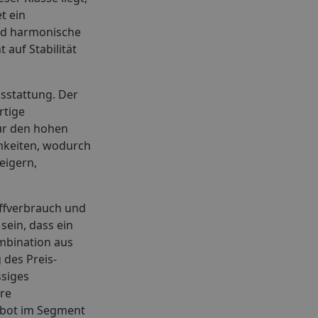
t ein
end harmonische
 auf Stabilität
usstattung. Der
rtige
für den hohen
hkeiten, wodurch
eigern,
offverbrauch und
sein, dass ein
ombination aus
 des Preis-
ssiges
ere
ebot im Segment