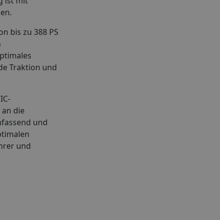
 ist mit
hen.
on bis zu 388 PS
n
optimales
de Traktion und
IC-
 an die
mfassend und
ptimalen
hrer und