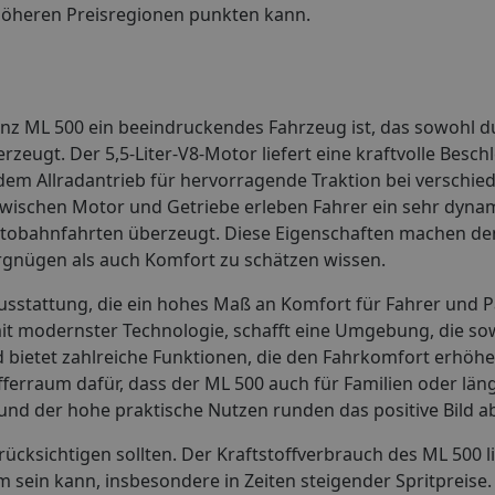
 höheren Preisregionen punkten kann.
z ML 500 ein beeindruckendes Fahrzeug ist, das sowohl d
rzeugt. Der 5,5-Liter-V8-Motor liefert eine kraftvolle Besc
dem Allradantrieb für hervorragende Traktion bei verschie
ischen Motor und Getriebe erleben Fahrer ein sehr dyna
 Autobahnfahrten überzeugt. Diese Eigenschaften machen de
ergnügen als auch Komfort zu schätzen wissen.
ausstattung, die ein hohes Maß an Komfort für Fahrer und P
 modernster Technologie, schafft eine Umgebung, die sowoh
nd bietet zahlreiche Funktionen, die den Fahrkomfort erhöhe
fferraum dafür, dass der ML 500 auch für Familien oder län
 und der hohe praktische Nutzen runden das positive Bild a
rücksichtigen sollten. Der Kraftstoffverbrauch des ML 500 
m sein kann, insbesondere in Zeiten steigender Spritpreise.