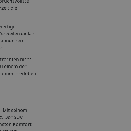
pruchsvollste
zeit die
wertige
rweilen einlädt.
spannenden
en.
trachten nicht
zu einem der
räumen – erleben
t. Mit seinem
z. Der SUV
chsten Komfort