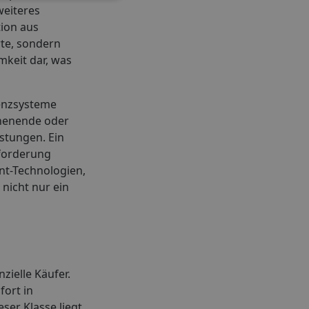
weiteres
tion aus
te, sondern
mkeit dar, was
tenzsysteme
chenende oder
stungen. Ein
nforderung
nt-Technologien,
nicht nur ein
zielle Käufer.
fort in
ser Klasse liegt,