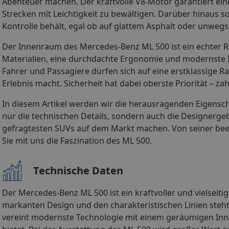
Abenteuer machen. Der kraftvolle V8-Motor garantiert ei
Strecken mit Leichtigkeit zu bewältigen. Darüber hinaus so
Kontrolle behält, egal ob auf glattem Asphalt oder unwe
Der Innenraum des Mercedes-Benz ML 500 ist ein echter R
Materialien, eine durchdachte Ergonomie und modernste I
Fahrer und Passagiere dürfen sich auf eine erstklassige
Erlebnis macht. Sicherheit hat dabei oberste Priorität – z
In diesem Artikel werden wir die herausragenden Eigensc
nur die technischen Details, sondern auch die Designergeb
gefragtesten SUVs auf dem Markt machen. Von seiner beei
Sie mit uns die Faszination des ML 500.
Technische Daten
Der Mercedes-Benz ML 500 ist ein kraftvoller und vielseiti
markanten Design und den charakteristischen Linien steht
vereint modernste Technologie mit einem geräumigen Inne