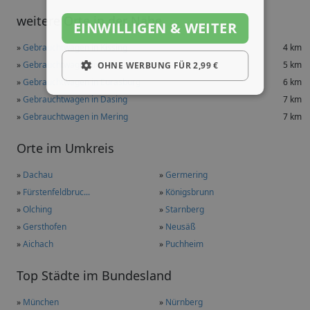
weitere Orte in der Nähe
EINWILLIGEN & WEITER
»
Gebrauchtwagen in Kissing
4 km
»
Gebrauchtwagen in Ried
5 km
OHNE WERBUNG FÜR 2,99 €
»
Gebrauchtwagen in Eurasburg
6 km
»
Gebrauchtwagen in Dasing
7 km
»
Gebrauchtwagen in Mering
7 km
Orte im Umkreis
»
Dachau
»
Germering
»
Fürstenfeldbruc...
»
Königsbrunn
»
Olching
»
Starnberg
»
Gersthofen
»
Neusäß
»
Aichach
»
Puchheim
Top Städte im Bundesland
»
München
»
Nürnberg