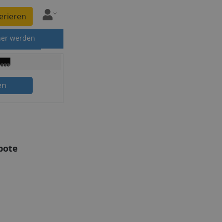
erieren
ner werden
en
bote