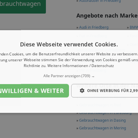
»
Autohäuser in Friedberg
ebrauchtwagen
Angebote nach Marken
»
Audi in Friedberg
»
BMW 
»
Fiat in Friedberg
»
Ford
Diese Webseite verwendet Cookies.
»
»
Opel
Mercedes-Benz in Friedberg
»
Pors
nden Cookies, um die Benutzerfreundlichkeit unserer Website zu verbessern.
zung unserer Webseite stimmen Sie der Verwendung von Cookies gemäß uns
»
Seat in Friedberg
»
Toyo
Richtlinie zu.
Weitere Informationen / Datenschutz
»
VW in Friedberg
Alle Partner anzeigen
(709) →
weitere Orte in der N
NWILLIGEN & WEITER
OHNE WERBUNG FÜR 2,99
»
Gebrauchtwagen in Kissing
»
Gebrauchtwagen in Ried
»
Gebrauchtwagen in Eurasburg
»
Gebrauchtwagen in Dasing
»
Gebrauchtwagen in Mering