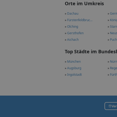
Orte im Umkreis
»
Dachau
»
Ger
»
Fürstenfeldbruc...
»
Köni
»
Olching
»
Star
»
Gersthofen
»
Neu
»
Aichach
»
Puc
Top Städte im Bundes
»
München
»
Nürn
»
Augsburg
»
Rege
»
Ingolstadt
»
Fürt
Ver