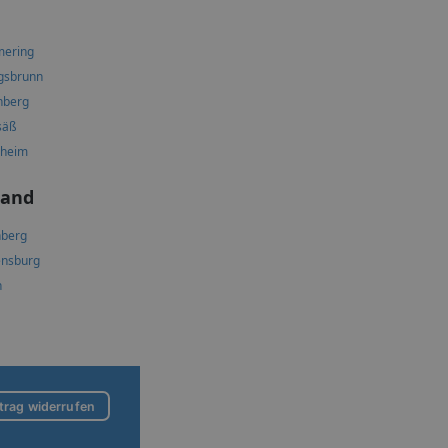
mering
gsbrunn
nberg
säß
hheim
land
berg
nsburg
h
trag widerrufen