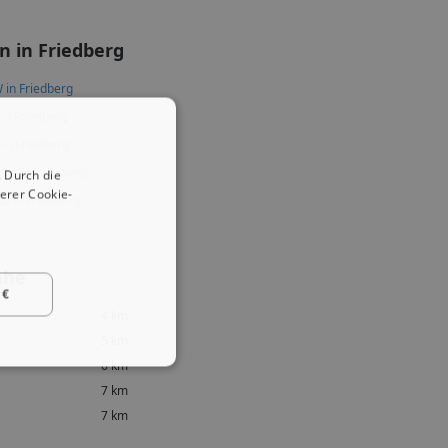
 in Friedberg
in Friedberg
 in Friedberg
 in Friedberg
che in Friedberg
 Durch die
erer Cookie-
ta in Friedberg
ähe
 €
4 km
5 km
6 km
7 km
7 km