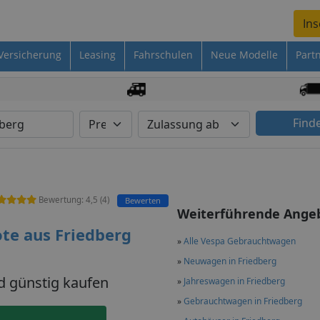
Ins
Versicherung
Leasing
Fahrschulen
Neue Modelle
Part
Find
Bewertung:
4,5
(
4
)
Bewerten
Weiterführende Ange
te aus Friedberg
»
Alle Vespa Gebrauchtwagen
»
Neuwagen in Friedberg
d günstig kaufen
»
Jahreswagen in Friedberg
»
Gebrauchtwagen in Friedberg