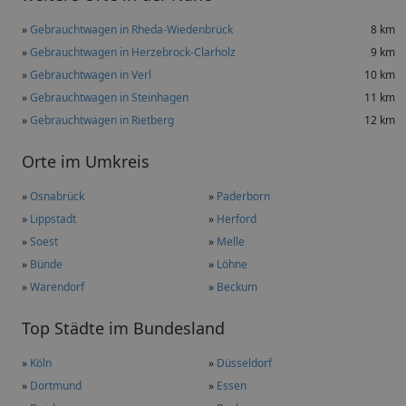
»
Gebrauchtwagen in Rheda-Wiedenbrück
8 km
»
Gebrauchtwagen in Herzebrock-Clarholz
9 km
»
Gebrauchtwagen in Verl
10 km
»
Gebrauchtwagen in Steinhagen
11 km
»
Gebrauchtwagen in Rietberg
12 km
Orte im Umkreis
»
Osnabrück
»
Paderborn
»
Lippstadt
»
Herford
»
Soest
»
Melle
»
Bünde
»
Löhne
»
Warendorf
»
Beckum
Top Städte im Bundesland
»
Köln
»
Düsseldorf
»
Dortmund
»
Essen