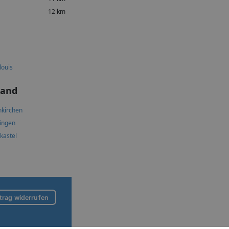
12 km
louis
land
kirchen
lingen
skastel
trag widerrufen