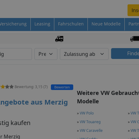
Ins
Versicherung
Leasing
Fahrschulen
Neue Modelle
Part
Find
Bewertung:
3,15
(
7
)
Bewerten
Weitere VW Gebrauc
ngebote aus Merzig
Modelle
»
VW Polo
»
VW T
tig kaufen
»
VW Touareg
»
VW G
»
VW Caravelle
»
VW T
ür Merzig