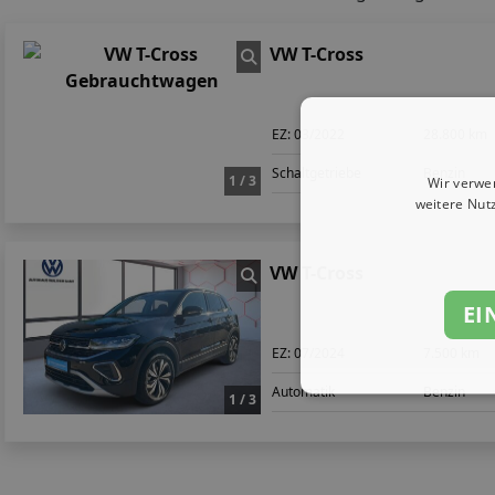
VW T-Cross
EZ:
03/2022
28.800 km
Schaltgetriebe
Benzin
1 / 3
Wir verwe
weitere Nut
VW T-Cross
EI
EZ:
07/2024
7.500 km
Automatik
Benzin
1 / 3