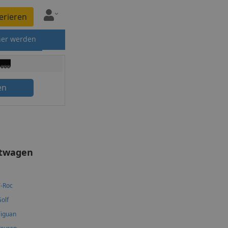
erieren
ner werden
en
htwagen
-Roc
olf
iguan