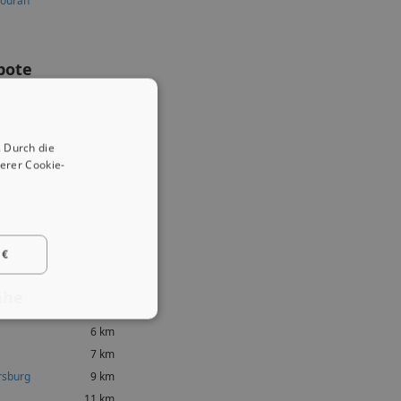
ouran
bote
 Durch die
erer Cookie-
 €
ähe
6 km
7 km
rsburg
9 km
11 km