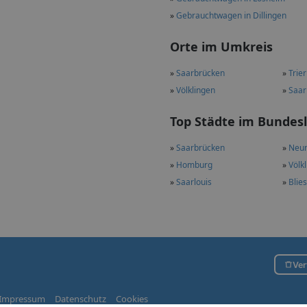
»
Gebrauchtwagen in Dillingen
Orte im Umkreis
»
Saarbrücken
»
Trier
»
Völklingen
»
Saar
Top Städte im Bundes
»
Saarbrücken
»
Neun
»
Homburg
»
Völk
»
Saarlouis
»
Blie
Ver
Impressum
Datenschutz
Cookies