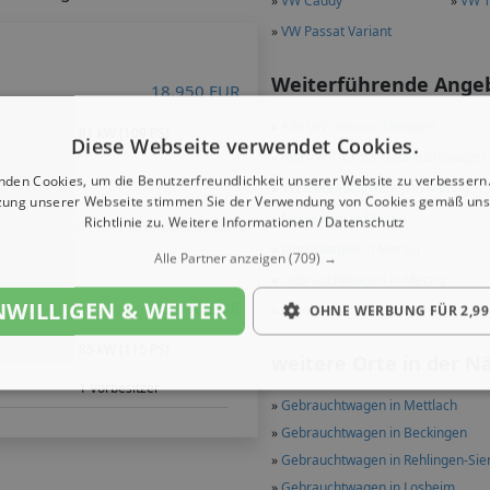
»
VW Caddy
»
VW T
»
VW Passat Variant
Weiterführende Ange
18.950 EUR
»
Alle VW Gebrauchtwagen
81 kW (109 PS)
Diese Webseite verwendet Cookies.
»
Alle VW T-Cross Gebrauchtwagen
nden Cookies, um die Benutzerfreundlichkeit unserer Website zu verbessern.
»
VW Gebrauchtwagen in Merzig
zung unserer Webseite stimmen Sie der Verwendung von Cookies gemäß uns
»
Neuwagen in Merzig
Richtlinie zu.
Weitere Informationen / Datenschutz
»
Jahreswagen in Merzig
Alle Partner anzeigen
(709) →
»
Gebrauchtwagen in Merzig
NWILLIGEN & WEITER
28.490 EUR
»
Autohäuser in Merzig
OHNE WERBUNG FÜR 2,99
85 kW (115 PS)
weitere Orte in der N
1 Vorbesitzer
»
Gebrauchtwagen in Mettlach
»
Gebrauchtwagen in Beckingen
»
Gebrauchtwagen in Rehlingen-Sie
»
Gebrauchtwagen in Losheim