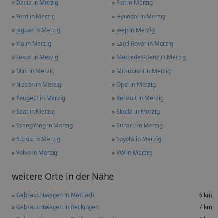
»
Dacia in Merzig
»
Fiat in Merzig
»
Ford in Merzig
»
Hyundai in Merzig
»
Jaguar in Merzig
»
Jeep in Merzig
»
Kia in Merzig
»
Land Rover in Merzig
»
Lexus in Merzig
»
Mercedes-Benz in Merzig
»
Mini in Merzig
»
Mitsubishi in Merzig
»
Nissan in Merzig
»
Opel in Merzig
»
Peugeot in Merzig
»
Renault in Merzig
»
Seat in Merzig
»
Skoda in Merzig
»
SsangYong in Merzig
»
Subaru in Merzig
»
Suzuki in Merzig
»
Toyota in Merzig
»
Volvo in Merzig
»
VW in Merzig
weitere Orte in der Nähe
»
Gebrauchtwagen in Mettlach
6 km
»
Gebrauchtwagen in Beckingen
7 km