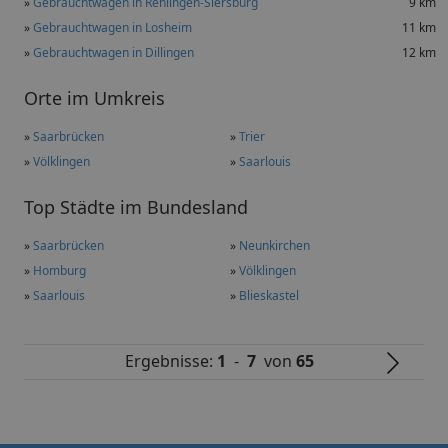
»
Gebrauchtwagen in Rehlingen-Siersburg
9 km
»
Gebrauchtwagen in Losheim
11 km
»
Gebrauchtwagen in Dillingen
12 km
Orte im Umkreis
»
Saarbrücken
»
Trier
»
Völklingen
»
Saarlouis
Top Städte im Bundesland
»
Saarbrücken
»
Neunkirchen
»
Homburg
»
Völklingen
»
Saarlouis
»
Blieskastel
Ergebnisse:
1
-
7
von
65