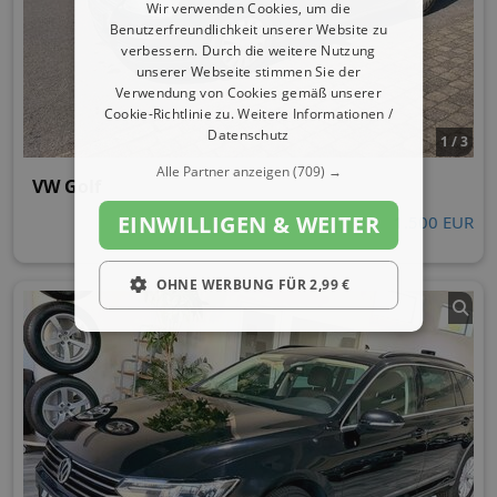
Wir verwenden Cookies, um die
Benutzerfreundlichkeit unserer Website zu
verbessern. Durch die weitere Nutzung
unserer Webseite stimmen Sie der
Verwendung von Cookies gemäß unserer
Cookie-Richtlinie zu.
Weitere Informationen /
Datenschutz
1 / 3
Alle Partner anzeigen
(709) →
VW Golf
EINWILLIGEN & WEITER
1.500 EUR
OHNE WERBUNG FÜR 2,99 €