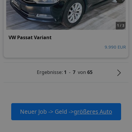
1 / 3
VW Passat Variant
9.990 EUR
Ergebnisse:
1
-
7
von
65
Neuer Job -> Geld ->
größeres Auto