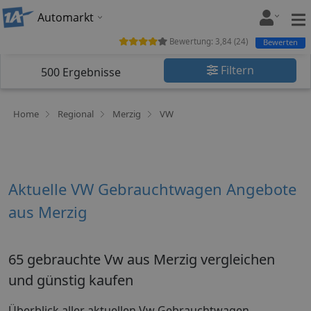
Automarkt
Bewertung:
3,84
(
24
)
Bewerten
Filtern
500
Ergebnisse
Home
Regional
Merzig
VW
Aktuelle VW Gebrauchtwagen Angebote
aus Merzig
65 gebrauchte Vw aus Merzig vergleichen
und günstig kaufen
Überblick aller aktuellen Vw Gebrauchtwagen