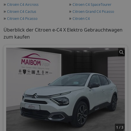
»
»
Citroën C4 Aircross
Citroen C4 SpaceTourer
»
»
Citroen C4 Cactus
Citroen Grand C4 Picasso
»
»
Citroen C4 Picasso
Citroën C4
Überblick der Citroen e-C4 X Elektro Gebrauchtwagen
zum kaufen
1 / 3