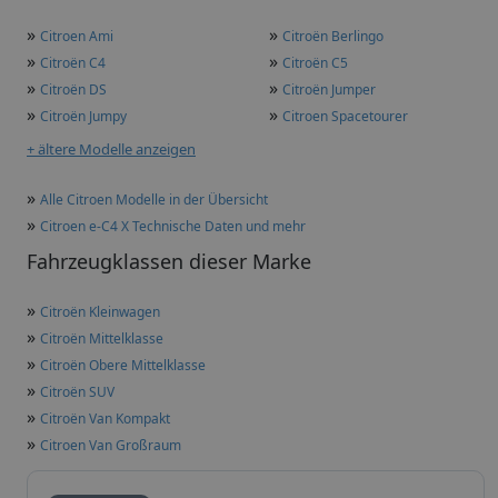
»
»
Citroen Ami
Citroën Berlingo
»
»
Citroën C4
Citroën C5
»
»
Citroën DS
Citroën Jumper
»
»
Citroën Jumpy
Citroen Spacetourer
+ ältere Modelle anzeigen
»
Alle Citroen Modelle in der Übersicht
»
Citroen e-C4 X Technische Daten und mehr
Fahrzeugklassen dieser Marke
»
Citroën Kleinwagen
»
Citroën Mittelklasse
»
Citroën Obere Mittelklasse
»
Citroën SUV
»
Citroën Van Kompakt
»
Citroen Van Großraum