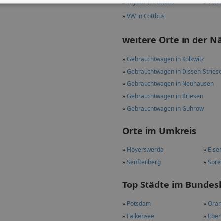
»
Toyota in Cottbus
»
Volv
»
VW in Cottbus
weitere Orte in der N
»
Gebrauchtwagen in Kolkwitz
»
Gebrauchtwagen in Dissen-Stries
»
Gebrauchtwagen in Neuhausen
»
Gebrauchtwagen in Briesen
»
Gebrauchtwagen in Guhrow
Orte im Umkreis
»
Hoyerswerda
»
Eise
»
Senftenberg
»
Spr
Top Städte im Bundes
»
Potsdam
»
Oran
»
Falkensee
»
Eber