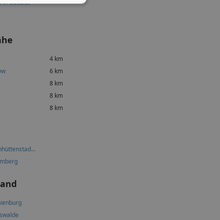
o in Cottbus
ähe
4 km
ow
6 km
8 km
8 km
8 km
nhüttenstad...
emberg
land
ienburg
swalde