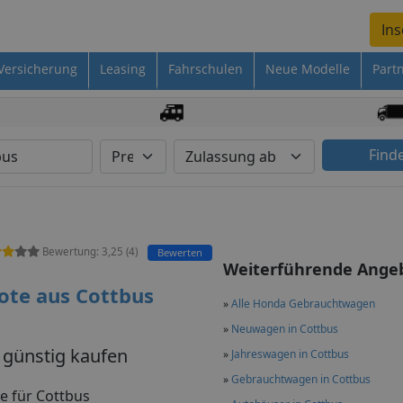
Ins
Versicherung
Leasing
Fahrschulen
Neue Modelle
Part
Find
Bewertung:
3,25
(
4
)
Bewerten
Weiterführende Ange
te aus Cottbus
»
Alle Honda Gebrauchtwagen
»
Neuwagen in Cottbus
 günstig kaufen
»
Jahreswagen in Cottbus
»
Gebrauchtwagen in Cottbus
e für Cottbus