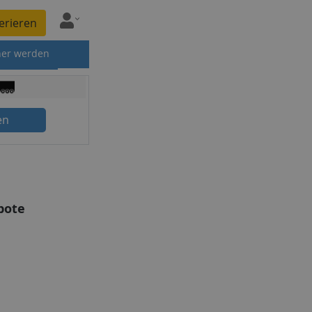
erieren
ner werden
en
bote