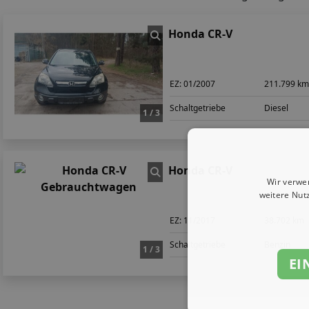
Honda CR-V
EZ:
01/2007
211.799 k
Schaltgetriebe
Diesel
1 / 3
Honda CR-V
Wir verwe
weitere Nut
EZ:
11/2017
38.702 km
Schaltgetriebe
Benzin
1 / 3
EI