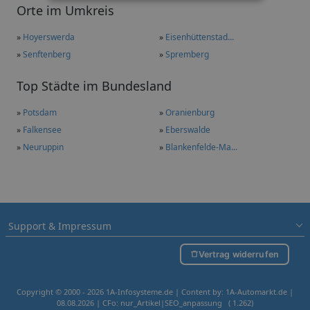
Orte im Umkreis
»
Hoyerswerda
»
Eisenhüttenstad...
»
Senftenberg
»
Spremberg
Top Städte im Bundesland
»
Potsdam
»
Oranienburg
»
Falkensee
»
Eberswalde
»
Neuruppin
»
Blankenfelde-Ma...
Support & Impressum
Vertrag widerrufen
Copyright © 2000 - 2026 1A-Infosysteme.de | Content by: 1A-Automarkt.de |
08.08.2026
| CFo: nur_Artikel|SEO_anpassung ( 1.262)