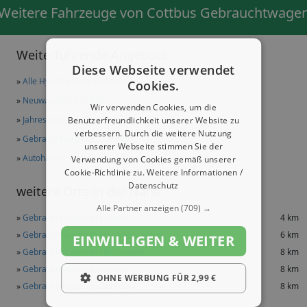
Weitere Fahrzeuge von Cottbus Gebrauchtwage
Weiterführende Angebote
Diese Webseite verwendet
»
Alle Hyundai Gebrauchtwagen
Cookies.
»
Neuwagen in Cottbus
Wir verwenden Cookies, um die
»
Jahreswagen in Cottbus
Benutzerfreundlichkeit unserer Website zu
verbessern. Durch die weitere Nutzung
»
Gebrauchtwagen in Cottbus
unserer Webseite stimmen Sie der
»
Autohäuser in Cottbus
Verwendung von Cookies gemäß unserer
Cookie-Richtlinie zu.
Weitere Informationen /
Datenschutz
weitere Orte in der Nähe
Alle Partner anzeigen
(709) →
»
Gebrauchtwagen in Kolkwitz
4 km
»
Gebrauchtwagen in Dissen-Striesow
6 km
EINWILLIGEN & WEITER
»
Gebrauchtwagen in Neuhausen
8 km
»
Gebrauchtwagen in Briesen
8 km
OHNE WERBUNG FÜR 2,99 €
»
Gebrauchtwagen in Guhrow
8 km