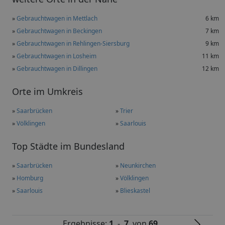
»
Gebrauchtwagen in Mettlach
6 km
»
Gebrauchtwagen in Beckingen
7 km
»
Gebrauchtwagen in Rehlingen-Siersburg
9 km
»
Gebrauchtwagen in Losheim
11 km
»
Gebrauchtwagen in Dillingen
12 km
Orte im Umkreis
»
Saarbrücken
»
Trier
»
Völklingen
»
Saarlouis
Top Städte im Bundesland
»
Saarbrücken
»
Neunkirchen
»
Homburg
»
Völklingen
»
Saarlouis
»
Blieskastel
Ergebnisse:
1
-
7
von
69