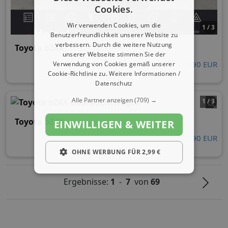
Cookies.
Wir verwenden Cookies, um die
1 / 3
Benutzerfreundlichkeit unserer Website zu
verbessern. Durch die weitere Nutzung
Toyota bZ4X
unserer Webseite stimmen Sie der
33.990 EUR
Verwendung von Cookies gemäß unserer
Cookie-Richtlinie zu.
Weitere Informationen /
Datenschutz
Alle Partner anzeigen
(709) →
1 / 3
Toyota bZ4X
EINWILLIGEN & WEITER
31.990 EUR
OHNE WERBUNG FÜR 2,99 €
Ergebnisse:
1
-
7
von
69