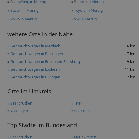
»
SsangYong in Merzig
»
Subaru in Merzig
»
Suzuki in Merzig
»
Toyota in Merzig
»
Volvo in Merzig
»
VW in Merzig
weitere Orte in der Nähe
»
Gebrauchtwagen in Mettlach
6 km
»
Gebrauchtwagen in Beckingen
7 km
»
Gebrauchtwagen in Rehlingen-Siersburg
9 km
»
Gebrauchtwagen in Losheim
11 km
»
Gebrauchtwagen in Dillingen
12 km
Orte im Umkreis
»
Saarbrücken
»
Trier
»
Völklingen
»
Saarlouis
Top Städte im Bundesland
»
Saarbrücken
»
Neunkirchen