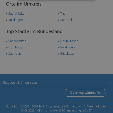
Orte im Umkreis
»
Saarbrücken
»
Trier
»
Völklingen
»
Saarlouis
Top Städte im Bundesland
»
Saarbrücken
»
Neunkirchen
»
Homburg
»
Völklingen
»
Saarlouis
»
Blieskastel
Support & Impressum
Vertrag widerrufen
Copyright © 2000 - 2026 1A-Infosysteme.de | Content by: 1A-Automarkt.de |
08.08.2026
| CFo: nur_Artikel|SEO_anpassung ( 0.437)