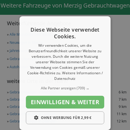
Weitere Fahrzeuge von Merzig Gebrauchtwagen
Weiterführende Angebote
Diese Webseite verwendet
»
Alle Mitsubishi Gebrauchtwagen
Cookies.
»
Neuwagen in Merzig
Wir verwenden Cookies, um die
»
Jahreswagen in Merzig
Benutzerfreundlichkeit unserer Website zu
verbessern. Durch die weitere Nutzung
»
Gebrauchtwagen in Merzig
unserer Webseite stimmen Sie der
»
Autohäuser in Merzig
Verwendung von Cookies gemäß unserer
Cookie-Richtlinie zu.
Weitere Informationen /
Datenschutz
weitere Orte in der Nähe
Alle Partner anzeigen
(709) →
»
Gebrauchtwagen in Mettlach
6 km
»
Gebrauchtwagen in Beckingen
7 km
EINWILLIGEN & WEITER
»
Gebrauchtwagen in Rehlingen-Siersburg
9 km
»
Gebrauchtwagen in Losheim
11 km
OHNE WERBUNG FÜR 2,99 €
»
Gebrauchtwagen in Dillingen
12 km