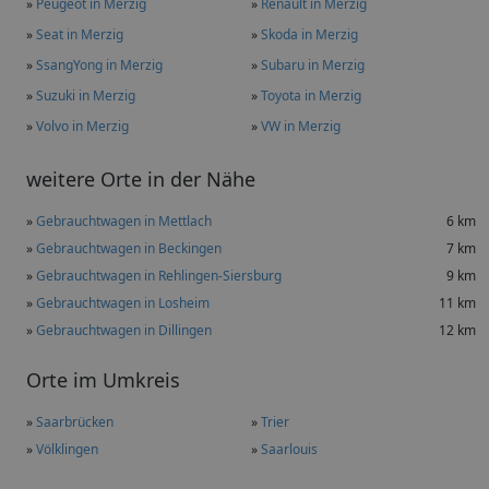
»
Peugeot in Merzig
»
Renault in Merzig
»
Seat in Merzig
»
Skoda in Merzig
»
SsangYong in Merzig
»
Subaru in Merzig
»
Suzuki in Merzig
»
Toyota in Merzig
»
Volvo in Merzig
»
VW in Merzig
weitere Orte in der Nähe
»
Gebrauchtwagen in Mettlach
6 km
»
Gebrauchtwagen in Beckingen
7 km
»
Gebrauchtwagen in Rehlingen-Siersburg
9 km
»
Gebrauchtwagen in Losheim
11 km
»
Gebrauchtwagen in Dillingen
12 km
Orte im Umkreis
»
Saarbrücken
»
Trier
»
Völklingen
»
Saarlouis