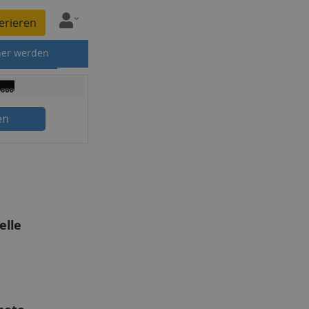
erieren
ner werden
en
lle