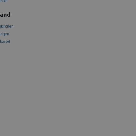
louis
land
kirchen
lingen
skastel