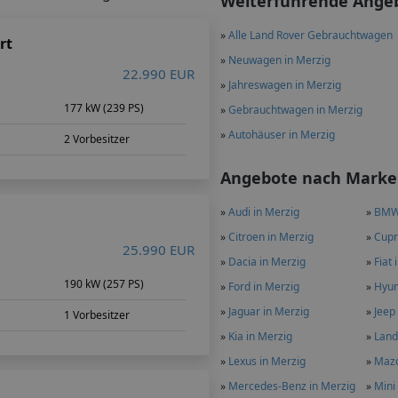
Weiterführende Ange
»
Alle Land Rover Gebrauchtwagen
rt
»
Neuwagen in Merzig
22.990 EUR
»
Jahreswagen in Merzig
177 kW (239 PS)
»
Gebrauchtwagen in Merzig
»
Autohäuser in Merzig
2 Vorbesitzer
Angebote nach Marken
»
Audi in Merzig
»
BMW 
»
Citroen in Merzig
»
Cupr
25.990 EUR
»
Dacia in Merzig
»
Fiat 
m
190 kW (257 PS)
»
Ford in Merzig
»
Hyun
»
Jaguar in Merzig
»
Jeep
1 Vorbesitzer
»
Kia in Merzig
»
Land
»
Lexus in Merzig
»
Mazd
»
Mercedes-Benz in Merzig
»
Mini