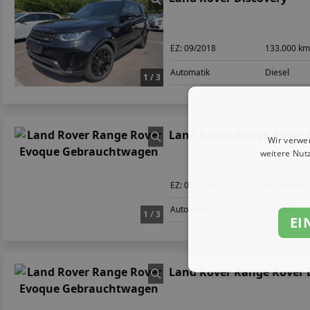
EZ:
09/2018
133.000 k
Automatik
Diesel
1 / 3
Land Rover Range Rover
Wir verwe
weitere Nut
EZ:
03/2019
69.559 km
Automatik
Diesel
1 / 3
EI
Land Rover Range Rover