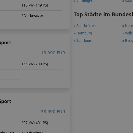
»
Völklingen
»
Saar
110 kW (149 PS)
Top Städte im Bundes
2 Vorbesitzer
»
Saarbrücken
»
Neun
»
Homburg
»
Völk
»
Saarlouis
»
Blie
Sport
13.990 EUR
m
155 kW (209 PS)
Sport
38.990 EUR
m
297 kW (401 PS)