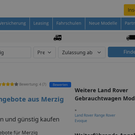
Ins
Versicherung
Leasing
Fahrschulen
Neue Modelle
Part
Find
Bewertung:
4
(
7
)
Bewerten
Weitere Land Rover
ngebote aus Merzig
Gebrauchtwagen Mode
»
Land Rover Range Rover
en und günstig kaufen
Evoque
ebote für Merzig