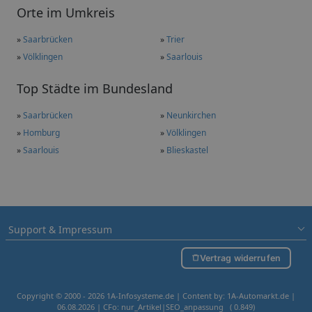
Orte im Umkreis
»
Saarbrücken
»
Trier
»
Völklingen
»
Saarlouis
Top Städte im Bundesland
»
Saarbrücken
»
Neunkirchen
»
Homburg
»
Völklingen
»
Saarlouis
»
Blieskastel
Support & Impressum
Vertrag widerrufen
Copyright © 2000 - 2026 1A-Infosysteme.de | Content by: 1A-Automarkt.de |
06.08.2026
| CFo: nur_Artikel|SEO_anpassung ( 0.849)