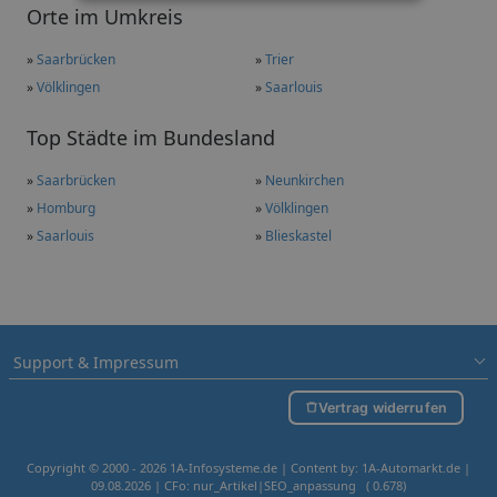
Orte im Umkreis
»
Saarbrücken
»
Trier
»
Völklingen
»
Saarlouis
Top Städte im Bundesland
»
Saarbrücken
»
Neunkirchen
»
Homburg
»
Völklingen
»
Saarlouis
»
Blieskastel
Support & Impressum
Vertrag widerrufen
Copyright © 2000 - 2026 1A-Infosysteme.de | Content by: 1A-Automarkt.de |
09.08.2026
| CFo: nur_Artikel|SEO_anpassung ( 0.678)