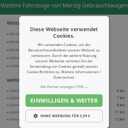
Weitere Fahrzeuge von Merzig Gebrauchtwagen
Weiterführende Angebote
Diese Webseite verwendet
»
Alle Vario Gebrauchtwagen
Cookies.
»
Neuwagen in Merzig
Wir verwenden Cookies, um die
»
Jahreswagen in Merzig
Benutzerfreundlichkeit unserer Website zu
verbessern. Durch die weitere Nutzung
»
Gebrauchtwagen in Merzig
unserer Webseite stimmen Sie der
»
Autohäuser in Merzig
Verwendung von Cookies gemäß unserer
Cookie-Richtlinie zu.
Weitere Informationen /
Datenschutz
weitere Orte in der Nähe
Alle Partner anzeigen
(709) →
»
Gebrauchtwagen in Mettlach
6 km
»
Gebrauchtwagen in Beckingen
7 km
EINWILLIGEN & WEITER
»
Gebrauchtwagen in Rehlingen-Siersburg
9 km
»
Gebrauchtwagen in Losheim
11 km
OHNE WERBUNG FÜR 2,99 €
»
Gebrauchtwagen in Dillingen
12 km